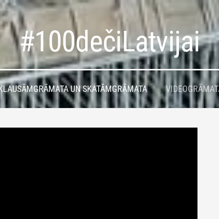
#100dečiLatvijai
KLAUSĀMGRĀMATA UN SKATĀMGRĀMATA
VIDEOGRĀMAT