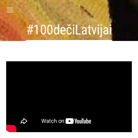
#100dečiLatvijai