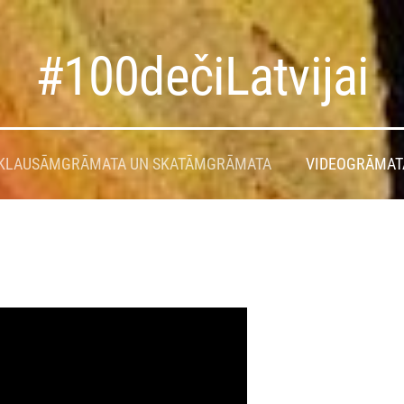
#100dečiLatvijai
KLAUSĀMGRĀMATA UN SKATĀMGRĀMATA
VIDEOGRĀMAT