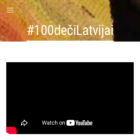
#100dečiLatvijai